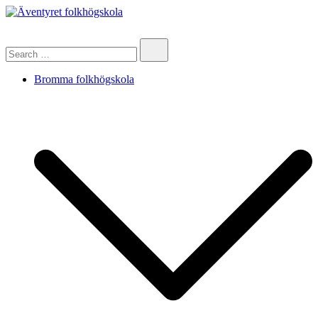
Skip
to
Äventyret folkhögskola
content
Search…
Bromma folkhögskola