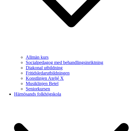
Allmän kurs
Socialpedagog med behandlingsinriktning
Diakonal utbildning
Fritidsledarutbildningen
Konstlinjen Ateljé X
Musiklinjen Betel
Seniorkursen
Härnösands folkhögskola