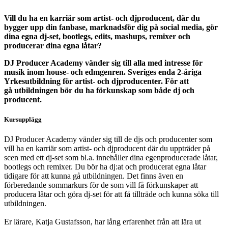
Vill du ha en karriär som artist- och djproducent, där du
bygger upp din fanbase, marknadsför dig på social media, gör
dina egna dj-set, bootlegs, edits, mashups, remixer och
producerar dina egna låtar?
DJ Producer Academy vänder sig till alla med intresse för
musik inom house- och edmgenren. Sveriges enda 2-åriga
Yrkesutbildning för artist- och djproducenter. För att
gå utbildningen bör du ha förkunskap som både dj och
producent.
Kursupplägg
DJ Producer Academy vänder sig till de djs och producenter som
vill ha en karriär som artist- och djproducent där du uppträder på
scen med ett dj-set som bl.a. innehåller dina egenproducerade låtar,
bootlegs och remixer. Du bör ha dj:at och producerat egna låtar
tidigare för att kunna gå utbildningen. Det finns även en
förberedande sommarkurs för de som vill få förkunskaper att
producera låtar och göra dj-set för att få tillträde och kunna söka till
utbildningen.
Er lärare, Katja Gustafsson, har lång erfarenhet från att lära ut