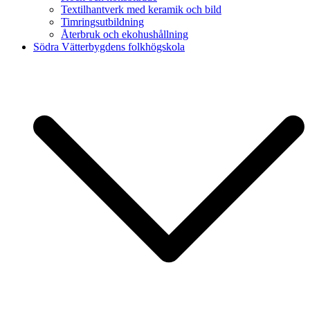
Textilhantverk med keramik och bild
Timringsutbildning
Återbruk och ekohushållning
Södra Vätterbygdens folkhögskola