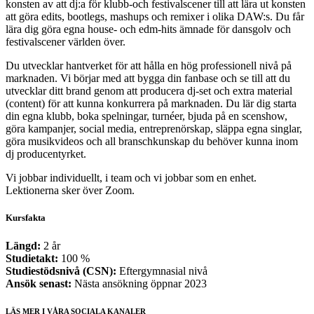
konsten av att dj:a för klubb-och festivalscener till att lära ut konsten
att göra edits, bootlegs, mashups och remixer i olika DAW:s. Du får
lära dig göra egna house- och edm-hits ämnade för dansgolv och
festivalscener världen över.
Du utvecklar hantverket för att hålla en hög professionell nivå på
marknaden. Vi börjar med att bygga din fanbase och se till att du
utvecklar ditt brand genom att producera dj-set och extra material
(content) för att kunna konkurrera på marknaden. Du lär dig starta
din egna klubb, boka spelningar, turnéer, bjuda på en scenshow,
göra kampanjer, social media, entreprenörskap, släppa egna singlar,
göra musikvideos och all branschkunskap du behöver kunna inom
dj producentyrket.
Vi jobbar individuellt, i team och vi jobbar som en enhet.
Lektionerna sker över Zoom.
Kursfakta
Längd:
2 år
Studietakt:
100 %
Studiestödsnivå (CSN):
Eftergymnasial nivå
Ansök senast:
Nästa ansökning öppnar 2023
LÄS MER I VÅRA SOCIALA KANALER