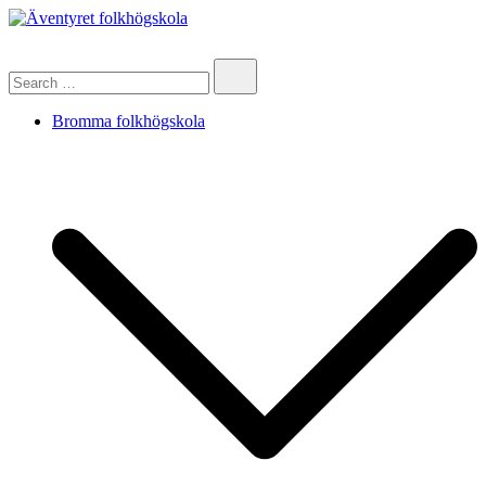
Skip
to
Äventyret folkhögskola
content
Search…
Bromma folkhögskola