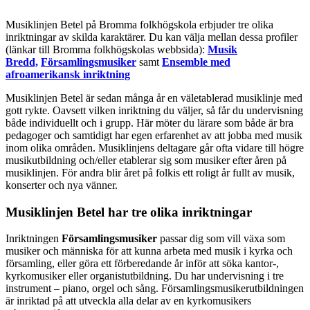
Musiklinjen Betel på Bromma folkhögskola erbjuder tre olika
inriktningar av skilda karaktärer. Du kan välja mellan dessa profiler
(länkar till Bromma folkhögskolas webbsida):
Musik
Bredd,
Församlingsmusiker
samt
Ensemble med
afroamerikansk inriktning
Musiklinjen Betel är sedan många år en väletablerad musiklinje med
gott rykte. Oavsett vilken inriktning du väljer, så får du undervisning
både individuellt och i grupp. Här möter du lärare som både är bra
pedagoger och samtidigt har egen erfarenhet av att jobba med musik
inom olika områden. Musiklinjens deltagare går ofta vidare till högre
musikutbildning och/eller etablerar sig som musiker efter åren på
musiklinjen. För andra blir året på folkis ett roligt år fullt av musik,
konserter och nya vänner.
Musiklinjen Betel har tre olika inriktningar
Inriktningen
Församlingsmusiker
passar dig som vill växa som
musiker och människa för att kunna arbeta med musik i kyrka och
församling, eller göra ett förberedande år inför att söka kantor-,
kyrkomusiker eller organistutbildning. Du har undervisning i tre
instrument – piano, orgel och sång. Församlingsmusikerutbildningen
är inriktad på att utveckla alla delar av en kyrkomusikers