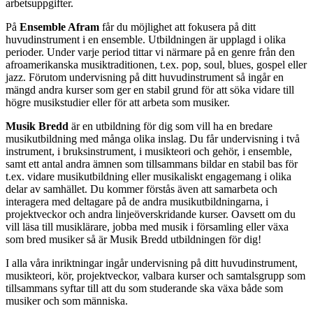
arbetsuppgifter.
På
Ensemble Afram
får du möjlighet att fokusera på ditt
huvudinstrument i en ensemble. Utbildningen är upplagd i olika
perioder. Under varje period tittar vi närmare på en genre från den
afroamerikanska musiktraditionen, t.ex. pop, soul, blues, gospel eller
jazz. Förutom undervisning på ditt huvudinstrument så ingår en
mängd andra kurser som ger en stabil grund för att söka vidare till
högre musikstudier eller för att arbeta som musiker.
Musik Bredd
är en utbildning för dig som vill ha en bredare
musikutbildning med många olika inslag. Du får undervisning i två
instrument, i bruksinstrument, i musikteori och gehör, i ensemble,
samt ett antal andra ämnen som tillsammans bildar en stabil bas för
t.ex. vidare musikutbildning eller musikaliskt engagemang i olika
delar av samhället. Du kommer förstås även att samarbeta och
interagera med deltagare på de andra musikutbildningarna, i
projektveckor och andra linjeöverskridande kurser. Oavsett om du
vill läsa till musiklärare, jobba med musik i församling eller växa
som bred musiker så är Musik Bredd utbildningen för dig!
I alla våra inriktningar ingår undervisning på ditt huvudinstrument,
musikteori, kör, projektveckor, valbara kurser och samtalsgrupp som
tillsammans syftar till att du som studerande ska växa både som
musiker och som människa.