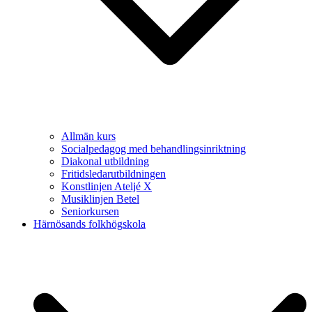
Allmän kurs
Socialpedagog med behandlingsinriktning
Diakonal utbildning
Fritidsledarutbildningen
Konstlinjen Ateljé X
Musiklinjen Betel
Seniorkursen
Härnösands folkhögskola