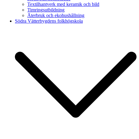
Textilhantverk med keramik och bild
Timringsutbildning
Återbruk och ekohushållning
Södra Vätterbygdens folkhögskola