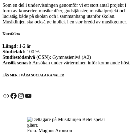
Som en del i undervisningen genomför vi ett stort antal projekt i
form av konserter, musikcaféer, gudstjänster, musikalprojekt och
luciatåg både på skolan och i sammanhang utanför skolan.
Musiklinjen ska också ge inblick i en stor bredd av musikgenrer.
Kursfakta
Längd:
1-2 år
Studietakt:
100 %
Studiestödsnivå (CSN):
Gymnasienivå (A2)
Ansök senast:
Ansökan under vårterminen inför kommande höst.
LÄS MER I VÅRA SOCIALA KANALER
Länk
Facebook
Instagram
YouTube
Foto: Magnus Aronson